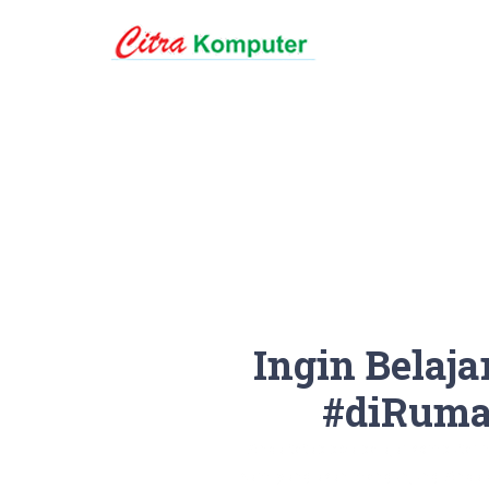
Ingin Belaj
#diRuma
Anda tetap bisa belajar komputer
Kami yang akan mengunjungi Anda 