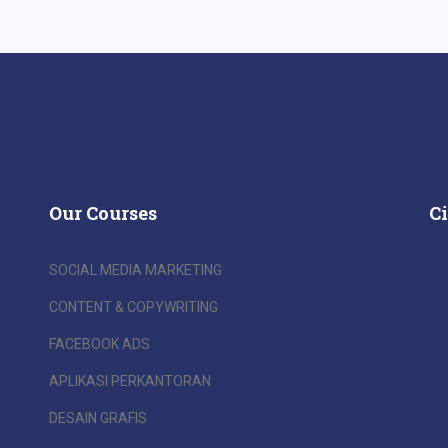
Our Courses
C
SOCIAL MEDIA MARKETING
CONTENT & COPYWRITING
FACEBOOK ADS
APLIKASI PERKANTORAN
DESAIN GRAFIS