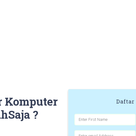
Home
About
Aca
ar Komputer
Daftar
hSaja ?
 meskipun harus #diRumahSaja.
dengan Materi Belajar Komputer