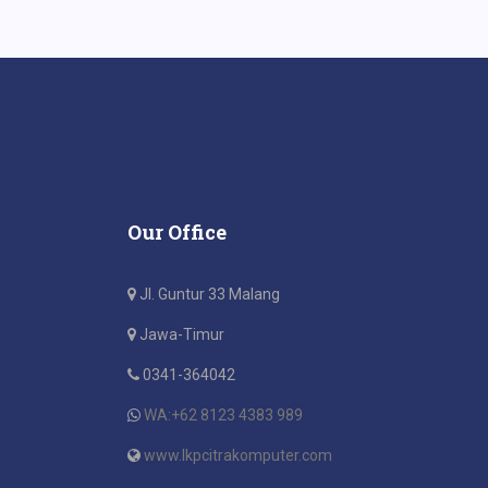
Our Office
Jl. Guntur 33 Malang
Jawa-Timur
0341-364042
WA:+62 8123 4383 989
www.lkpcitrakomputer.com