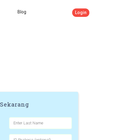
demy
Blog
Example Course
Login
 Sekarang